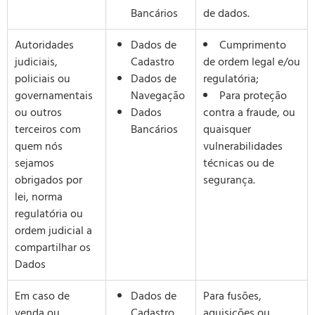
Bancários
de dados.
Autoridades
Dados de
Cumprimento
judiciais,
Cadastro
de ordem legal e/ou
policiais ou
Dados de
regulatória;
governamentais
Navegação
Para proteção
ou outros
Dados
contra a fraude, ou
terceiros com
Bancários
quaisquer
quem nós
vulnerabilidades
sejamos
técnicas ou de
obrigados por
segurança.
lei, norma
regulatória ou
ordem judicial a
compartilhar os
Dados
Em caso de
Dados de
Para fusões,
venda ou
Cadastro
aquisições ou