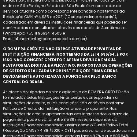
Vendas S.A., inscrita no CNPJ/ME sob o nº 18.249.116/0001-24 com
sede em São Paulo, no Estado de São Paulo é um prestador de
serviços atuante como correspondente bancário, nos termos da
Resolução CMN nº 4.935 de 2021 (“Correspondente no país”),
cadastrado em diversas instituições financeiras que poderão ser
confirmadas e consultadas através dos canais de Atendimento
(WhatsApp: +55 11 96834-4505 e
Email:atendimento@bompracredito.com.br).
O BOM PRA CRÉDITO NÃO EXERCE ATIVIDADE PRIVATIVA DE
INSTITUIÇÃO FINANCEIRA, NOS TERMOS DA LEI 4.595/64, E POR
ISSO NÃO CONCEDE CRÉDITO E APENAS DIVULGA EM SUA
PLATAFORMA DIGITAL E APLICATIVO, PROPOSTAS DE OPERAÇÕES
DE CRÉDITO REALIZADAS POR INSTITUIÇÕES FINANCEIRAS
DEVIDAMENTE AUTORIZADAS A FUNCIONAR PELO BANCO
CENTRAL DO BRASIL.
As ofertas divulgadas no site e aplicativo do BOM PRA CRÉDITO são
formuladas pelas Instituições Financeiras e correspondem a
simulações de crédito, cujas condições são variáveis conforme
Política de Crédito da Instituição Financeira proponente. Nas
simulações de crédito apresentadas aos interessados, o prazo de
pagamento poderá variar entre 3 e 36 meses, a depender da
Instituição Financeira escolhida, assim como o Custo Efetivo Total
(Resolução CMN nº 4.881/2020 - CET) poderá variar de acordo com a
Instituição Financeira escolhida, entre as taxas 8,7% a.a. e 605,84%