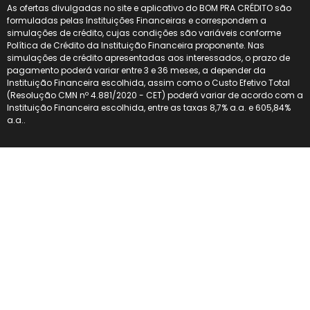
As ofertas divulgadas no site e aplicativo do BOM PRA CRÉDITO são
formuladas pelas Instituições Financeiras e correspondem a
simulações de crédito, cujas condições são variáveis conforme
Política de Crédito da Instituição Financeira proponente. Nas
simulações de crédito apresentadas aos interessados, o prazo de
pagamento poderá variar entre 3 e 36 meses, a depender da
Instituição Financeira escolhida, assim como o Custo Efetivo Total
(Resolução CMN nº 4.881/2020 - CET) poderá variar de acordo com a
Instituição Financeira escolhida, entre as taxas 8,7% a.a. e 605,84%
a.a..