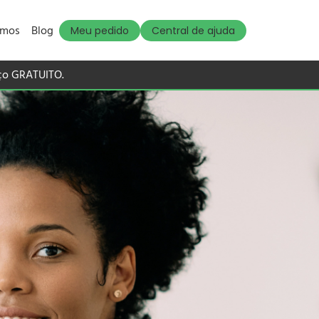
omos
Blog
Meu pedido
Central de ajuda
iço GRATUITO.