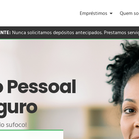
Empréstimos
Quem s
NTE:
Nunca solicitamos depósitos antecipados. Prestamos serv
 Pessoal
guro
do sufoco!