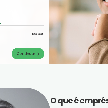
100.000
Continuar
O que é empré