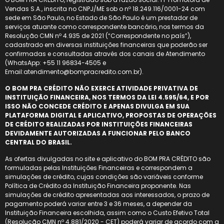
Vendas S.A., inscrita no CNPJ/ME sob o nº 18.249.116/0001-24 com
sede em São Paulo, no Estado de São Paulo é um prestador de
serviços atuante como correspondente bancário, nos termos da
Resolução CMN nº 4.935 de 2021 (“Correspondente no país”),
cadastrado em diversas instituições financeiras que poderão ser
confirmadas e consultadas através dos canais de Atendimento
(WhatsApp: +55 11 96834-4505 e
Email:atendimento@bompracredito.com.br).
O BOM PRA CRÉDITO NÃO EXERCE ATIVIDADE PRIVATIVA DE
INSTITUIÇÃO FINANCEIRA, NOS TERMOS DA LEI 4.595/64, E POR
ISSO NÃO CONCEDE CRÉDITO E APENAS DIVULGA EM SUA
PLATAFORMA DIGITAL E APLICATIVO, PROPOSTAS DE OPERAÇÕES
DE CRÉDITO REALIZADAS POR INSTITUIÇÕES FINANCEIRAS
DEVIDAMENTE AUTORIZADAS A FUNCIONAR PELO BANCO
CENTRAL DO BRASIL.
As ofertas divulgadas no site e aplicativo do BOM PRA CRÉDITO são
formuladas pelas Instituições Financeiras e correspondem a
simulações de crédito, cujas condições são variáveis conforme
Política de Crédito da Instituição Financeira proponente. Nas
simulações de crédito apresentadas aos interessados, o prazo de
pagamento poderá variar entre 3 e 36 meses, a depender da
Instituição Financeira escolhida, assim como o Custo Efetivo Total
(Resolução CMN nº 4.881/2020 - CET) poderá variar de acordo com a